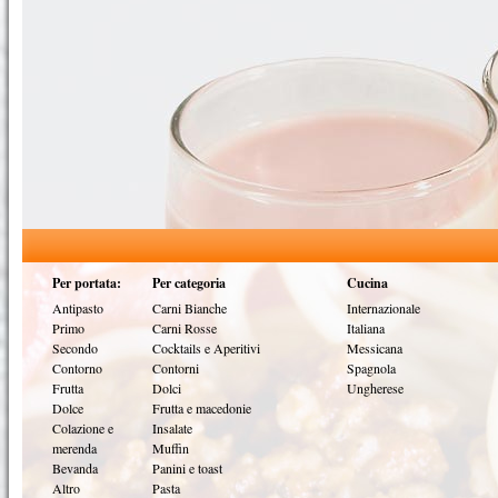
Per portata:
Per categoria
Cucina
Antipasto
Carni Bianche
Internazionale
Primo
Carni Rosse
Italiana
Secondo
Cocktails e Aperitivi
Messicana
Contorno
Contorni
Spagnola
Frutta
Dolci
Ungherese
Dolce
Frutta e macedonie
Colazione e
Insalate
merenda
Muffin
Bevanda
Panini e toast
Altro
Pasta