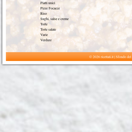
Piatti unici
Pizze Focacce
Riso
Sughi, salse e creme
Torte
Torte salate
Varie
Verdure
© 2026 ricettati.it | Sfondo del