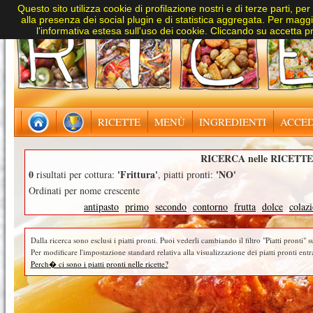
Questo sito utilizza cookie di profilazione nostri e di terze parti, per
alla presenza dei social plugin e di statistica aggregata. Per maggio
l'informativa estesa sull'uso dei cookie. Cliccando su accetta pre
RICETTE
MENÙ
INGREDIENTI
ACCED
RICERCA nelle RICETTE
0
'Frittura'
'NO'
risultati per cottura:
, piatti pronti:
Ordinati per nome crescente
antipasto
primo
secondo
contorno
frutta
dolce
colaz
Dalla ricerca sono esclusi i piatti pronti. Puoi vederli cambiando il filtro "Piatti pronti" su
Per modificare l'impostazione standard relativa alla visualizzazione dei piatti pronti entr
Perch� ci sono i piatti pronti nelle ricette?